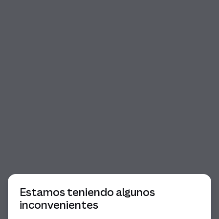
Comienzo del diálogo
Estamos teniendo algunos
inconvenientes